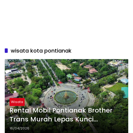
wisata kota pontianak
Wisata
Rental Mobil Pontianak Brother
Trans Murah Lepas Kunci
Terpercaya
16/04/2026