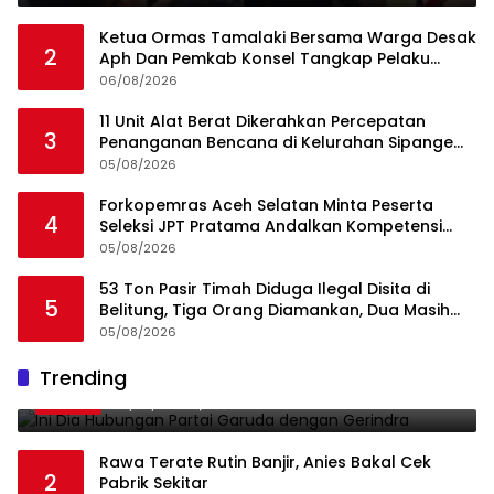
Ketua Ormas Tamalaki Bersama Warga Desak
2
Aph Dan Pemkab Konsel Tangkap Pelaku
Angkut Cangkang Sawit Overload, Truk PT KAP
06/08/2026
Melintas Jalan Umum
11 Unit Alat Berat Dikerahkan Percepatan
3
Penanganan Bencana di Kelurahan Sipange
Kecamatan Tukka
05/08/2026
Forkopemras Aceh Selatan Minta Peserta
4
Seleksi JPT Pratama Andalkan Kompetensi
dan Integritas, Bukan Kedekatan
05/08/2026
53 Ton Pasir Timah Diduga Ilegal Disita di
5
Belitung, Tiga Orang Diamankan, Dua Masih
Diburu
05/08/2026
Ini Dia Hubungan Partai Garuda dengan
Trending
1
Gerindra
19/02/2018
0
Rawa Terate Rutin Banjir, Anies Bakal Cek
2
Pabrik Sekitar