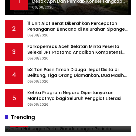
1
Desak Aph Dan Pemkab Konsel Tangkap
Pelaku Angkut Cangkang Sawit Overload,
06/08/2026
Truk PT KAP Melintas Jalan Umum
11 Unit Alat Berat Dikerahkan Percepatan
2
Penanganan Bencana di Kelurahan Sipange
Kecamatan Tukka
05/08/2026
Forkopemras Aceh Selatan Minta Peserta
3
Seleksi JPT Pratama Andalkan Kompetensi
dan Integritas, Bukan Kedekatan
05/08/2026
53 Ton Pasir Timah Diduga Ilegal Disita di
4
Belitung, Tiga Orang Diamankan, Dua Masih
Diburu
05/08/2026
Ketika Program Negara Dipertanyakan
5
Manfaatnya bagi Seluruh Penggiat Literasi
05/08/2026
Ini Dia Hubungan Partai Garuda dengan
Trending
1
Gerindra
19/02/2018
0