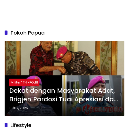
Tokoh Papua
Militer/ TNI-POLRI
Dekat dengan Masyarakat Adat,
Brigjen Pardosi Tuai Apresiasi dari
Tokoh Papua
10/07/2025
Lifestyle