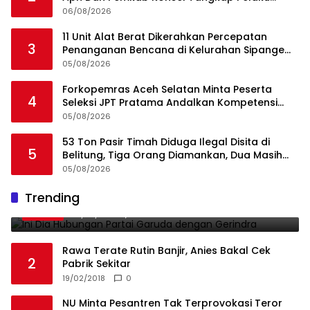
Angkut Cangkang Sawit Overload, Truk PT KAP
06/08/2026
Melintas Jalan Umum
11 Unit Alat Berat Dikerahkan Percepatan
3
Penanganan Bencana di Kelurahan Sipange
Kecamatan Tukka
05/08/2026
Forkopemras Aceh Selatan Minta Peserta
4
Seleksi JPT Pratama Andalkan Kompetensi
dan Integritas, Bukan Kedekatan
05/08/2026
53 Ton Pasir Timah Diduga Ilegal Disita di
5
Belitung, Tiga Orang Diamankan, Dua Masih
Diburu
05/08/2026
Ini Dia Hubungan Partai Garuda dengan
Trending
1
Gerindra
19/02/2018
0
Rawa Terate Rutin Banjir, Anies Bakal Cek
2
Pabrik Sekitar
19/02/2018
0
NU Minta Pesantren Tak Terprovokasi Teror