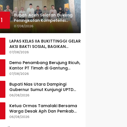
Bupati Aceh Selatan Dukung
1
Peningkatan Kompetensi
Guru, Pemkab Jajaki Kerja
07/08/2026
Sama dengan Pascasarjana
USK
LAPAS KELAS IIA BUKITTINGGI GELAR
AKSI BAKTI SOSIAL, BAGIKAN
SEMBAKO KEPADA MASYARAKAT
07/08/2026
SEKITAR
Demo Penambang Berujung Ricuh,
Kantor PT Timah di Gantung
Terbakar; Tuntutan Tata Niaga
07/08/2026
Timah Jadi Sorotan
Bupati Nias Utara Dampingi
Gubernur Sumut Kunjungi UPTD
Puskesmas Lahewa
06/08/2026
Ketua Ormas Tamalaki Bersama
Warga Desak Aph Dan Pemkab
Konsel Tangkap Pelaku Angkut
06/08/2026
Cangkang Sawit Overload, Truk