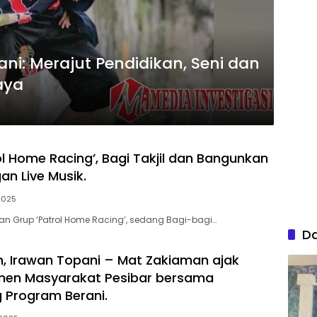
ni: Merajut Pendidikan, Seni dan
aya
ol Home Racing’, Bagi Takjil dan Bangunkan
an Live Musik.
2025
tan Grup ‘Patrol Home Racing’, sedang Bagi-bagi…
D
n, Irawan Topani – Mat Zakiaman ajak
men Masyarakat Pesibar bersama
 Program Berani.