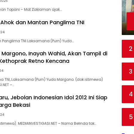
2025
awan Topani – Mat Zakiaman ajak…
 Ahok dan Mantan Panglima TNI
024
tan Panglima TNI Laksamana (Purn) Yudo…
2
 Margono, Inayah Wahid, Akan Tampil di
Kethoprak Retno Kencana
3
24
a TNI,.Laksamana (Purn) Yudo Margono. (dok.istimewa)
I.NET –…
4
Baru, Jebolan Indonesian Idol 2012 Ini Siap
arga Bekasi
024
5
istimewa). MEDIAINVESTIGASI.NET – Nama Belinda tak…