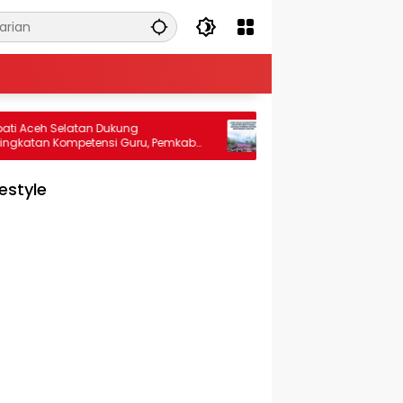
h Selatan Dukung
LAPAS KELAS IIA BUKITTINGGI GEL
n Kompetensi Guru, Pemkab
BAKTI SOSIAL, BAGIKAN SEMBAKO
ja Sama dengan
MASYARAKAT SEKITAR
ana USK
festyle