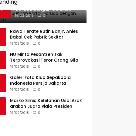
PT KAP Melintas Jalan Umum
ending
Ini Dia Hubungan Partai
1
Garuda dengan Gerindra
19/02/2018
0
Rawa Terate Rutin Banjir, Anies
Bakal Cek Pabrik Sekitar
19/02/2018
0
NU Minta Pesantren Tak
Terprovokasi Teror Orang Gila
19/02/2018
0
Galeri Foto Klub Sepakbola
Indonesia Persija Jakarta
19/02/2018
0
Marko Simic Kelelahan Usai Arak
arakan Juara Piala Presiden
19/02/2018
0