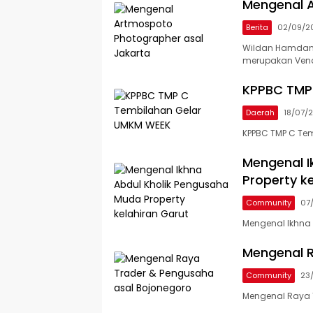
Mengenal A
Berita
02/09/2
Wildan Hamdani.
merupakan Ven
KPPBC TMP
Daerah
18/07/
KPPBC TMP C Te
Mengenal I
Property k
Community
07
Mengenal Ikhna 
Mengenal R
Community
23
Mengenal Raya 