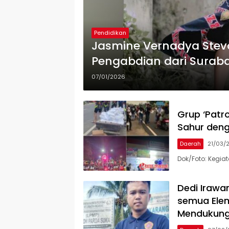
Pendidikan
Jasmine Vernadya Steva
Pengabdian dari Surab
07/01/2026
Grup ‘Patr
Sahur deng
Daerah
21/03/
Dok/Foto: Kegia
Dedi Irawa
semua Ele
Mendukung