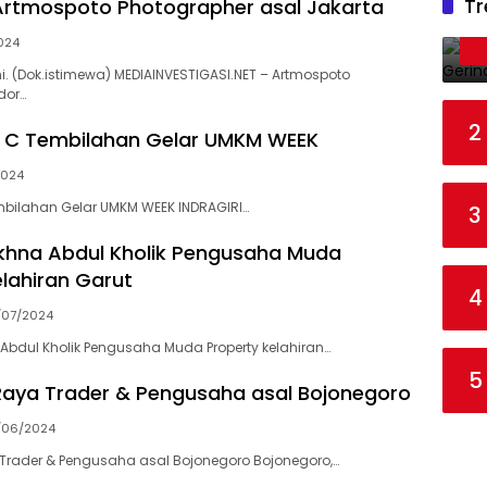
Tr
rtmospoto Photographer asal Jakarta
024
 (Dok.istimewa) MEDIAINVESTIGASI.NET – Artmospoto
dor…
2
 C Tembilahan Gelar UMKM WEEK
2024
mbilahan Gelar UMKM WEEK INDRAGIRI…
3
khna Abdul Kholik Pengusaha Muda
elahiran Garut
4
/07/2024
Abdul Kholik Pengusaha Muda Property kelahiran…
5
aya Trader & Pengusaha asal Bojonegoro
/06/2024
Trader & Pengusaha asal Bojonegoro Bojonegoro,…