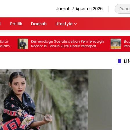
Jumat, 7 Agustus 2026
l
Politik
Daerah
Lifestyle
Kemendagri Sosialisasikan Permendagri
Bupati Ace
Nomor 15 Tahun 2026 untuk Percepat
Peningkata
Penyerahan PSU Perumahan kepada
Jajaki Ker
Pemerintah Daerah
Pascasarj
Li