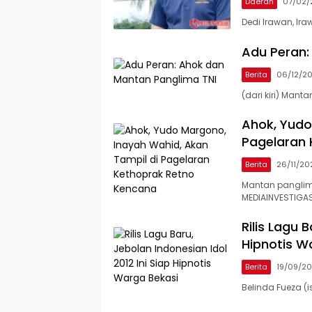
Daerah
07/02/
Dedi Irawan, Ir
Adu Peran:
Berita
06/12/2
(dari kiri) Man
Ahok, Yudo
Pagelaran 
Berita
26/11/20
Mantan panglim
MEDIAINVESTIGAS
Rilis Lagu 
Hipnotis W
Berita
19/09/2
Belinda Fueza (