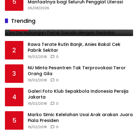
5
Manfaatnya bagi Seluruh Penggiat Literasi
05/08/2026
Ini Dia Hubungan Partai Garuda dengan
Trending
1
Gerindra
19/02/2018
0
Rawa Terate Rutin Banjir, Anies Bakal Cek
2
Pabrik Sekitar
19/02/2018
0
NU Minta Pesantren Tak Terprovokasi Teror
3
Orang Gila
19/02/2018
0
Galeri Foto Klub Sepakbola Indonesia Persija
4
Jakarta
19/02/2018
0
Marko Simic Kelelahan Usai Arak arakan Juara
5
Piala Presiden
19/02/2018
0