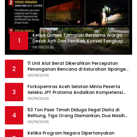
Ketua Ormas Tamalaki Bersama Warga
1
Desak Aph Dan Pemkab Konsel Tangkap
Pelaku Angkut Cangkang Sawit Overload,
06/08/2026
Truk PT KAP Melintas Jalan Umum
11 Unit Alat Berat Dikerahkan Percepatan
2
Penanganan Bencana di Kelurahan Sipange
Kecamatan Tukka
05/08/2026
Forkopemras Aceh Selatan Minta Peserta
3
Seleksi JPT Pratama Andalkan Kompetensi
dan Integritas, Bukan Kedekatan
05/08/2026
53 Ton Pasir Timah Diduga Ilegal Disita di
4
Belitung, Tiga Orang Diamankan, Dua Masih
Diburu
05/08/2026
Ketika Program Negara Dipertanyakan