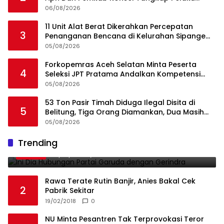
Angkut Cangkang Sawit Overload, Truk PT KAP
06/08/2026
Melintas Jalan Umum
11 Unit Alat Berat Dikerahkan Percepatan
3
Penanganan Bencana di Kelurahan Sipange
Kecamatan Tukka
05/08/2026
Forkopemras Aceh Selatan Minta Peserta
4
Seleksi JPT Pratama Andalkan Kompetensi
dan Integritas, Bukan Kedekatan
05/08/2026
53 Ton Pasir Timah Diduga Ilegal Disita di
5
Belitung, Tiga Orang Diamankan, Dua Masih
Diburu
05/08/2026
Ini Dia Hubungan Partai Garuda dengan
Trending
1
Gerindra
19/02/2018
0
Rawa Terate Rutin Banjir, Anies Bakal Cek
2
Pabrik Sekitar
19/02/2018
0
NU Minta Pesantren Tak Terprovokasi Teror