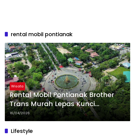
rental mobil pontianak
Wisata
Rental Mobil Pontianak Brother
Trans Murah Lepas Kunci
Terpercaya
16/04/2026
Lifestyle