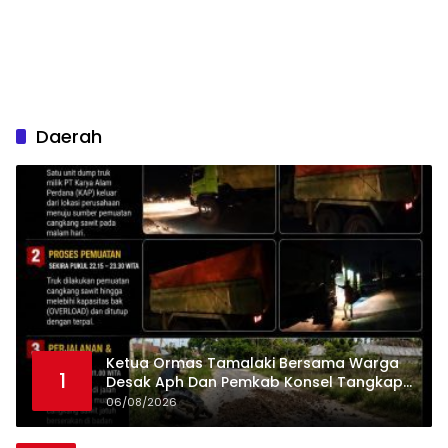
Daerah
Ketua Ormas Tamalaki Bersama Warga
1
Desak Aph Dan Pemkab Konsel Tangkap
Pelaku Angkut Cangkang Sawit Overload,
06/08/2026
Truk PT KAP Melintas Jalan Umum