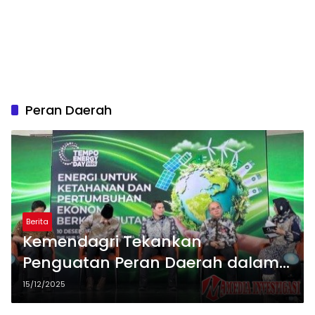
Peran Daerah
Berita
Kemendagri Tekankan
Penguatan Peran Daerah dalam
Mendukung Ketahanan dan
15/12/2025
Transisi Energi Nasional