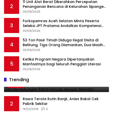
11 Unit Alat Berat Dikerahkan Percepatan
2
Penanganan Bencana di Kelurahan Sipange
Kecamatan Tukka
05/08/2026
Forkopemras Aceh Selatan Minta Peserta
3
Seleksi JPT Pratama Andalkan Kompetensi
dan Integritas, Bukan Kedekatan
05/08/2026
53 Ton Pasir Timah Diduga Ilegal Disita di
4
Belitung, Tiga Orang Diamankan, Dua Masih
Diburu
05/08/2026
Ketika Program Negara Dipertanyakan
5
Manfaatnya bagi Seluruh Penggiat Literasi
05/08/2026
Ini Dia Hubungan Partai Garuda dengan
Trending
1
Gerindra
19/02/2018
0
Rawa Terate Rutin Banjir, Anies Bakal Cek
2
Pabrik Sekitar
19/02/2018
0