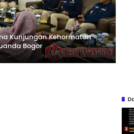
ima Kunjungan Kehormatan
juanda Bogor
D