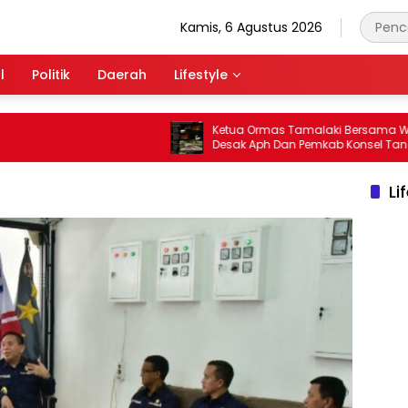
Kamis, 6 Agustus 2026
l
Politik
Daerah
Lifestyle
Ketua Ormas Tamalaki Bersama Warga
Desak Aph Dan Pemkab Konsel Tangkap
Pelaku Angkut Cangkang Sawit Overload,
Truk PT KAP Melintas Jalan Umum
Li