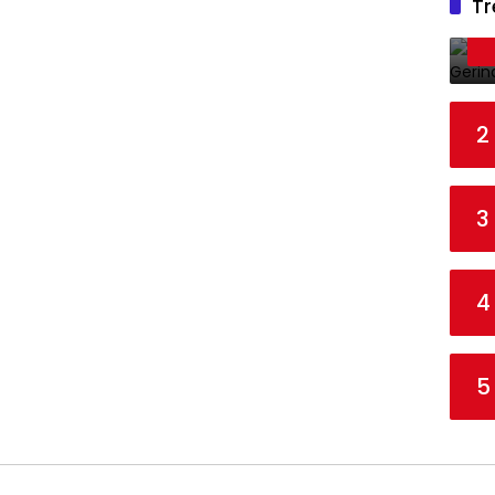
Tr
2
3
4
5