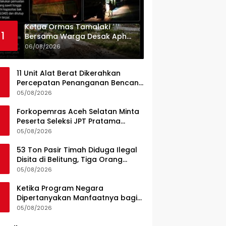
Ketua Ormas Tamalaki
1
Bersama Warga Desak Aph
Dan Pemkab Konsel Tangkap
06/08/2026
Pelaku Angkut Cangkang
Sawit Overload, Truk PT KAP
11 Unit Alat Berat Dikerahkan
Melintas Jalan Umum
Percepatan Penanganan Bencana
di Kelurahan Sipange Kecamatan
05/08/2026
Tukka
Forkopemras Aceh Selatan Minta
Peserta Seleksi JPT Pratama
Andalkan Kompetensi dan
05/08/2026
Integritas, Bukan Kedekatan
53 Ton Pasir Timah Diduga Ilegal
Disita di Belitung, Tiga Orang
Diamankan, Dua Masih Diburu
05/08/2026
Ketika Program Negara
Dipertanyakan Manfaatnya bagi
Seluruh Penggiat Literasi
05/08/2026