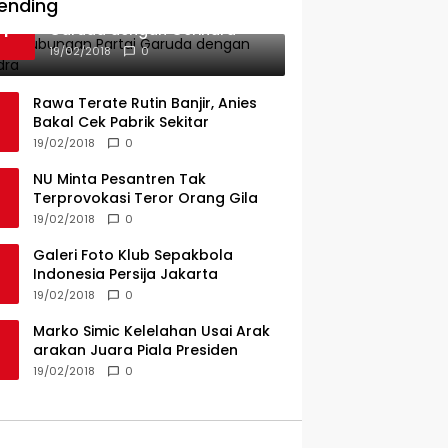
ending
Ini Dia Hubungan Partai
1
Garuda dengan Gerindra
19/02/2018
0
Rawa Terate Rutin Banjir, Anies
Bakal Cek Pabrik Sekitar
19/02/2018
0
NU Minta Pesantren Tak
Terprovokasi Teror Orang Gila
19/02/2018
0
Galeri Foto Klub Sepakbola
Indonesia Persija Jakarta
19/02/2018
0
Marko Simic Kelelahan Usai Arak
arakan Juara Piala Presiden
19/02/2018
0