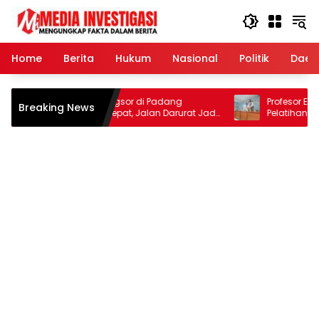
Langsung
ke
konten
Home
Berita
Hukum
Nasional
Politik
Daer
Penanganan Longsor di Padang
Profesor Emrizal, S
Breaking News
Pariaman Dipercepat, Jalan Darurat Jadi
Pelatihan Digital 
Prioritas
Tingkatkan Daya 
Toboh Gadang