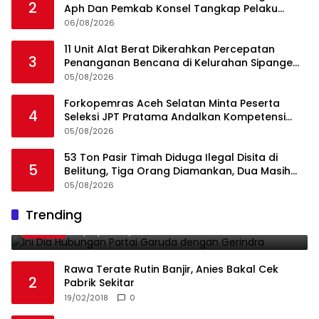
2
Aph Dan Pemkab Konsel Tangkap Pelaku
Angkut Cangkang Sawit Overload, Truk PT KAP
06/08/2026
Melintas Jalan Umum
11 Unit Alat Berat Dikerahkan Percepatan
3
Penanganan Bencana di Kelurahan Sipange
Kecamatan Tukka
05/08/2026
Forkopemras Aceh Selatan Minta Peserta
4
Seleksi JPT Pratama Andalkan Kompetensi
dan Integritas, Bukan Kedekatan
05/08/2026
53 Ton Pasir Timah Diduga Ilegal Disita di
5
Belitung, Tiga Orang Diamankan, Dua Masih
Diburu
05/08/2026
Ini Dia Hubungan Partai Garuda dengan
Trending
1
Gerindra
19/02/2018
0
Rawa Terate Rutin Banjir, Anies Bakal Cek
2
Pabrik Sekitar
19/02/2018
0