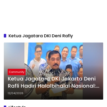
Ketua Jagatara DKI Deni Rafly
Community
Ketua Jagatara DKI Jakarta Deni
Rafli Hadiri Halalbihalal Nasional:
Komitmen Kawal Program
12/04/2026
Presiden Prabowo