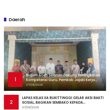
Daerah
Bupati Aceh Selatan Dukung Peningkatan
1
Kompetensi Guru, Pemkab Jajaki Kerja
Sama dengan Pascasarjana USK
07/08/2026
LAPAS KELAS IIA BUKITTINGGI GELAR AKSI BAKTI
2
SOSIAL, BAGIKAN SEMBAKO KEPADA
MASYARAKAT SEKITAR
07/08/2026