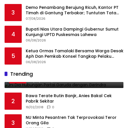
Demo Penambang Berujung Ricuh, Kantor PT
3
Timah di Gantung Terbakar; Tuntutan Tata
Niaga Timah Jadi Sorotan
07/08/2026
Bupati Nias Utara Dampingi Gubernur Sumut
4
Kunjungi UPTD Puskesmas Lahewa
06/08/2026
Ketua Ormas Tamalaki Bersama Warga Desak
5
Aph Dan Pemkab Konsel Tangkap Pelaku
Angkut Cangkang Sawit Overload, Truk PT KAP
06/08/2026
Melintas Jalan Umum
Ini Dia Hubungan Partai Garuda dengan
Trending
1
Gerindra
19/02/2018
0
Rawa Terate Rutin Banjir, Anies Bakal Cek
2
Pabrik Sekitar
19/02/2018
0
NU Minta Pesantren Tak Terprovokasi Teror
3
Orang Gila