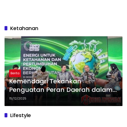
Ketahanan
Berita
Kemendagri Tekankan
Penguatan Peran Daerah dalam
Mendukung Ketahanan dan
15/12/2025
Transisi Energi Nasional
Lifestyle