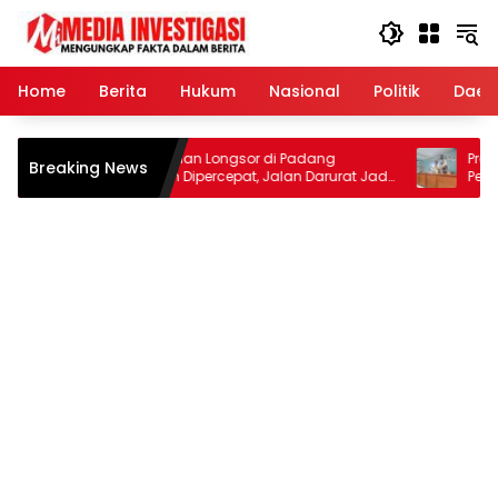
Langsung
ke
konten
Home
Berita
Hukum
Nasional
Politik
Daer
Penanganan Longsor di Padang
Profesor Em
Breaking News
Pariaman Dipercepat, Jalan Darurat Jadi
Pelatihan D
Prioritas
Tingkatka
Toboh Ga