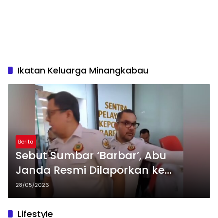
Ikatan Keluarga Minangkabau
Berita
Sebut Sumbar ‘Barbar’, Abu
Janda Resmi Dilaporkan ke
Bareskrim dengan Dugaan Pasal
28/05/2026
242 KUHP
Lifestyle