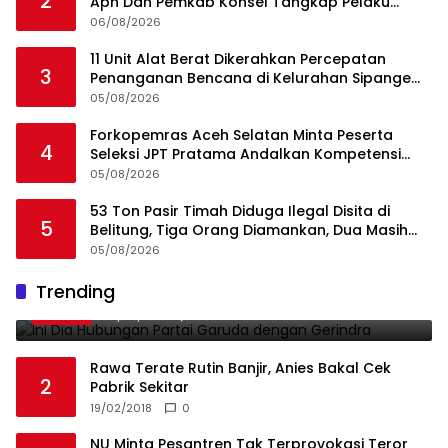
2
Aph Dan Pemkab Konsel Tangkap Pelaku
Angkut Cangkang Sawit Overload, Truk PT KAP
06/08/2026
Melintas Jalan Umum
11 Unit Alat Berat Dikerahkan Percepatan
3
Penanganan Bencana di Kelurahan Sipange
Kecamatan Tukka
05/08/2026
Forkopemras Aceh Selatan Minta Peserta
4
Seleksi JPT Pratama Andalkan Kompetensi
dan Integritas, Bukan Kedekatan
05/08/2026
53 Ton Pasir Timah Diduga Ilegal Disita di
5
Belitung, Tiga Orang Diamankan, Dua Masih
Diburu
05/08/2026
Ini Dia Hubungan Partai Garuda dengan
Trending
1
Gerindra
19/02/2018
0
Rawa Terate Rutin Banjir, Anies Bakal Cek
2
Pabrik Sekitar
19/02/2018
0
NU Minta Pesantren Tak Terprovokasi Teror