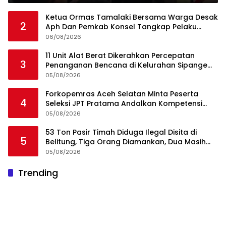
Ketua Ormas Tamalaki Bersama Warga Desak
2
Aph Dan Pemkab Konsel Tangkap Pelaku
Angkut Cangkang Sawit Overload, Truk PT KAP
06/08/2026
Melintas Jalan Umum
11 Unit Alat Berat Dikerahkan Percepatan
3
Penanganan Bencana di Kelurahan Sipange
Kecamatan Tukka
05/08/2026
Forkopemras Aceh Selatan Minta Peserta
4
Seleksi JPT Pratama Andalkan Kompetensi
dan Integritas, Bukan Kedekatan
05/08/2026
53 Ton Pasir Timah Diduga Ilegal Disita di
5
Belitung, Tiga Orang Diamankan, Dua Masih
Diburu
05/08/2026
Trending