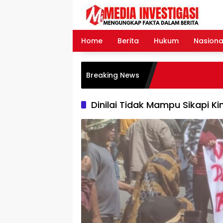
Langsung
ke
konten
Home
Berita
Hukum
Nasiona
Breaking News
Dinilai Tidak Mampu Sikapi K