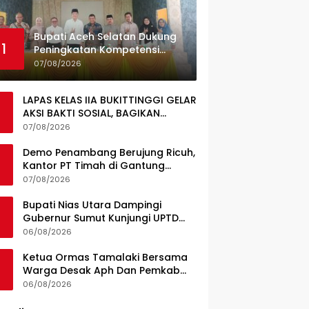
Bupati Aceh Selatan Dukung
1
Peningkatan Kompetensi
Guru, Pemkab Jajaki Kerja
07/08/2026
Sama dengan Pascasarjana
USK
LAPAS KELAS IIA BUKITTINGGI GELAR
AKSI BAKTI SOSIAL, BAGIKAN
SEMBAKO KEPADA MASYARAKAT
07/08/2026
SEKITAR
Demo Penambang Berujung Ricuh,
Kantor PT Timah di Gantung
Terbakar; Tuntutan Tata Niaga
07/08/2026
Timah Jadi Sorotan
Bupati Nias Utara Dampingi
Gubernur Sumut Kunjungi UPTD
Puskesmas Lahewa
06/08/2026
Ketua Ormas Tamalaki Bersama
Warga Desak Aph Dan Pemkab
Konsel Tangkap Pelaku Angkut
06/08/2026
Cangkang Sawit Overload, Truk