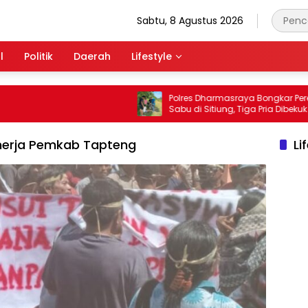
Sabtu, 8 Agustus 2026
l
Politik
Daerah
Lifestyle
Polres Dharmasraya Bongkar Peredaran
Sabu di Sitiung, Tiga Pria Dibekuk dalam
Waktu 40 Menit
inerja Pemkab Tapteng
Li