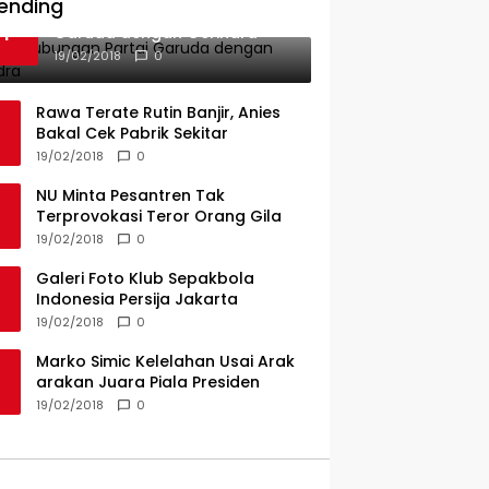
PT KAP Melintas Jalan Umum
ending
Ini Dia Hubungan Partai
1
Garuda dengan Gerindra
19/02/2018
0
Rawa Terate Rutin Banjir, Anies
Bakal Cek Pabrik Sekitar
19/02/2018
0
NU Minta Pesantren Tak
Terprovokasi Teror Orang Gila
19/02/2018
0
Galeri Foto Klub Sepakbola
Indonesia Persija Jakarta
19/02/2018
0
Marko Simic Kelelahan Usai Arak
arakan Juara Piala Presiden
19/02/2018
0