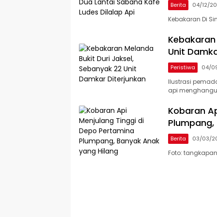
Berita
04/12/2
Kebakaran Di Si
Kebakaran 
Unit Damka
Peristiwa
04/0
Ilustrasi pemad
api menghangu
Kobaran Ap
Plumpang, 
Berita
03/03/2
Foto: tangkapan