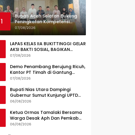
Bupati Aceh Selatan Dukung
1
Peningkatan Kompetensi
Guru, Pemkab Jajaki Kerja
07/08/2026
Sama dengan Pascasarjana
USK
LAPAS KELAS IIA BUKITTINGGI GELAR
AKSI BAKTI SOSIAL, BAGIKAN
SEMBAKO KEPADA MASYARAKAT
07/08/2026
SEKITAR
Demo Penambang Berujung Ricuh,
Kantor PT Timah di Gantung
Terbakar; Tuntutan Tata Niaga
07/08/2026
Timah Jadi Sorotan
Bupati Nias Utara Dampingi
Gubernur Sumut Kunjungi UPTD
Puskesmas Lahewa
06/08/2026
Ketua Ormas Tamalaki Bersama
Warga Desak Aph Dan Pemkab
Konsel Tangkap Pelaku Angkut
06/08/2026
Cangkang Sawit Overload, Truk