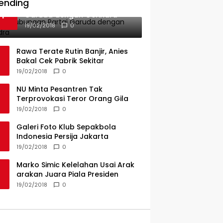
PT KAP Melintas Jalan Umum
ending
Ini Dia Hubungan Partai
1
Garuda dengan Gerindra
19/02/2018
0
Rawa Terate Rutin Banjir, Anies
Bakal Cek Pabrik Sekitar
19/02/2018
0
NU Minta Pesantren Tak
Terprovokasi Teror Orang Gila
19/02/2018
0
Galeri Foto Klub Sepakbola
Indonesia Persija Jakarta
19/02/2018
0
Marko Simic Kelelahan Usai Arak
arakan Juara Piala Presiden
19/02/2018
0