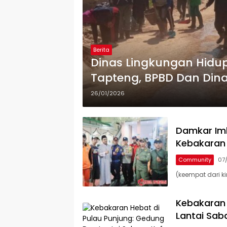
Berita
Dinas Lingkungan Hidu
Tapteng, BPBD Dan Din
Penyiraman Jalan Berd
26/01/2026
Damkar Im
Kebakaran
Community
07
(keempat dari ki
Kebakaran 
Lantai Sab