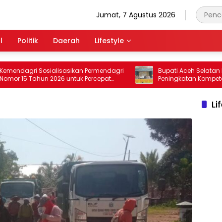
Jumat, 7 Agustus 2026
l
Politik
Daerah
Lifestyle
gri Sosialisasikan Permendagri
Bupati Aceh Selatan Dukung
5 Tahun 2026 untuk Percepat
Peningkatan Kompetensi Gur
han PSU Perumahan kepada
Jajaki Kerja Sama dengan
tah Daerah
Pascasarjana USK
Li