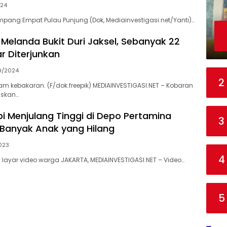
024
mpang Empat Pulau Punjung (Dok, Mediainvestigasi.net/Yanti)…
Melanda Bukit Duri Jaksel, Sebanyak 22
r Diterjunkan
9/2024
2
am kebakaran. (F/dok.freepik) MEDIAINVESTIGASI.NET – Kobaran
skan…
i Menjulang Tinggi di Depo Pertamina
3
Banyak Anak yang Hilang
023
4
 layar video warga JAKARTA, MEDIAINVESTIGASI.NET – Video…
5