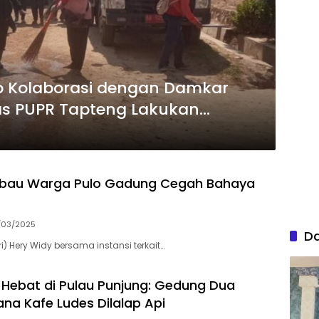
p Kolaborasi dengan Damkar
as PUPR Tapteng Lakukan
ebu
bau Warga Pulo Gadung Cegah Bahaya
/03/2025
D
ri) Hery Widy bersama instansi terkait…
Hebat di Pulau Punjung: Gedung Dua
ana Kafe Ludes Dilalap Api