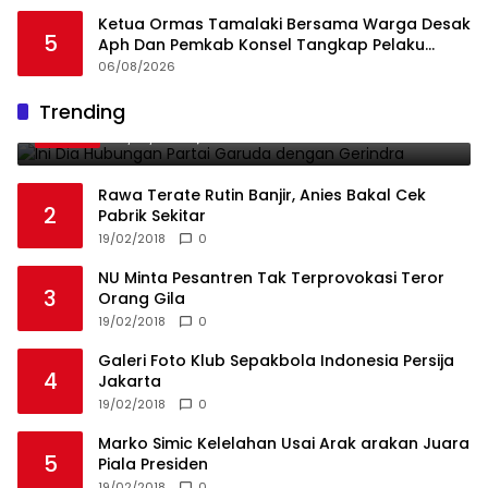
Ketua Ormas Tamalaki Bersama Warga Desak
5
Aph Dan Pemkab Konsel Tangkap Pelaku
Angkut Cangkang Sawit Overload, Truk PT KAP
06/08/2026
Melintas Jalan Umum
Ini Dia Hubungan Partai Garuda dengan
Trending
1
Gerindra
19/02/2018
0
Rawa Terate Rutin Banjir, Anies Bakal Cek
2
Pabrik Sekitar
19/02/2018
0
NU Minta Pesantren Tak Terprovokasi Teror
3
Orang Gila
19/02/2018
0
Galeri Foto Klub Sepakbola Indonesia Persija
4
Jakarta
19/02/2018
0
Marko Simic Kelelahan Usai Arak arakan Juara
5
Piala Presiden
19/02/2018
0