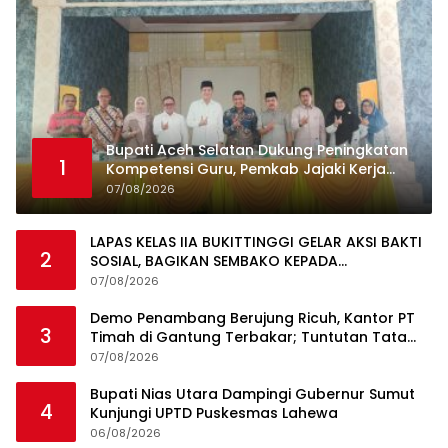
Bupati Aceh Selatan Dukung Peningkatan
1
Kompetensi Guru, Pemkab Jajaki Kerja
Sama dengan Pascasarjana USK
07/08/2026
LAPAS KELAS IIA BUKITTINGGI GELAR AKSI BAKTI
2
SOSIAL, BAGIKAN SEMBAKO KEPADA
MASYARAKAT SEKITAR
07/08/2026
Demo Penambang Berujung Ricuh, Kantor PT
3
Timah di Gantung Terbakar; Tuntutan Tata
Niaga Timah Jadi Sorotan
07/08/2026
Bupati Nias Utara Dampingi Gubernur Sumut
4
Kunjungi UPTD Puskesmas Lahewa
06/08/2026