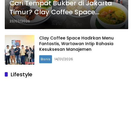
Cari Tempat Bukber di Jakarta
Timur? Clay Coffee Space
Tawarkan Paket Hemat dan
23/02/2026
Prasmanan Ramadan
Clay Coffee Space Hadirkan Menu
Fantastis, Wartawan Intip Rahasia
Kesuksesan Manajemen
Bisnis
14/01/2026
Lifestyle