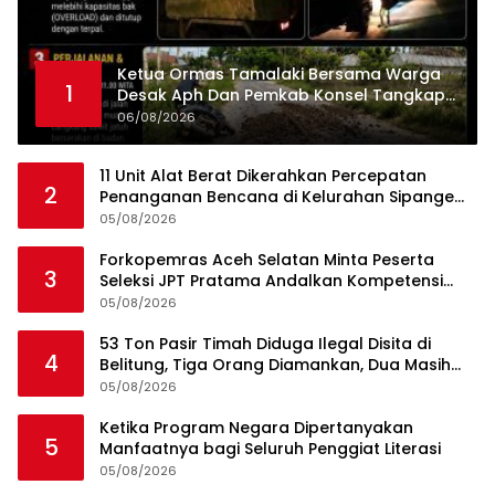
Ketua Ormas Tamalaki Bersama Warga
1
Desak Aph Dan Pemkab Konsel Tangkap
Pelaku Angkut Cangkang Sawit Overload,
06/08/2026
Truk PT KAP Melintas Jalan Umum
11 Unit Alat Berat Dikerahkan Percepatan
2
Penanganan Bencana di Kelurahan Sipange
Kecamatan Tukka
05/08/2026
Forkopemras Aceh Selatan Minta Peserta
3
Seleksi JPT Pratama Andalkan Kompetensi
dan Integritas, Bukan Kedekatan
05/08/2026
53 Ton Pasir Timah Diduga Ilegal Disita di
4
Belitung, Tiga Orang Diamankan, Dua Masih
Diburu
05/08/2026
Ketika Program Negara Dipertanyakan
5
Manfaatnya bagi Seluruh Penggiat Literasi
05/08/2026