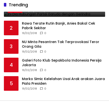
Ini Dia Hubungan Partai Garuda dengan
Trending
1
Gerindra
19/02/2018
0
Rawa Terate Rutin Banjir, Anies Bakal Cek
2
Pabrik Sekitar
19/02/2018
0
NU Minta Pesantren Tak Terprovokasi Teror
3
Orang Gila
19/02/2018
0
Galeri Foto Klub Sepakbola Indonesia Persija
4
Jakarta
19/02/2018
0
Marko Simic Kelelahan Usai Arak arakan Juara
5
Piala Presiden
19/02/2018
0