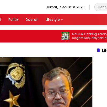
Jumat, 7 Agustus 2026
l
Politik
Daerah
Lifestyle
Mauluik Gadang Kembali Digela
Ragam Kebudayaan dan Nua
Keagamaan Bakal Warnai Per
Li