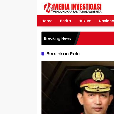
Langsung
ke
konten
Home
Berita
Hukum
Nasiona
Breaking News
Bersihkan Polri