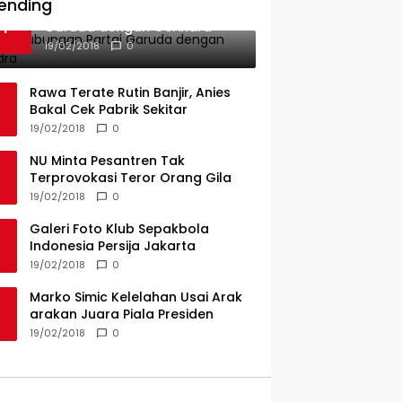
ending
Ini Dia Hubungan Partai
1
Garuda dengan Gerindra
19/02/2018
0
Rawa Terate Rutin Banjir, Anies
Bakal Cek Pabrik Sekitar
19/02/2018
0
NU Minta Pesantren Tak
Terprovokasi Teror Orang Gila
19/02/2018
0
Galeri Foto Klub Sepakbola
Indonesia Persija Jakarta
19/02/2018
0
Marko Simic Kelelahan Usai Arak
arakan Juara Piala Presiden
19/02/2018
0