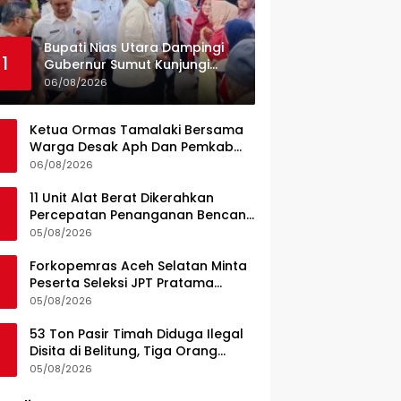
Bupati Nias Utara Dampingi
1
Gubernur Sumut Kunjungi
UPTD Puskesmas Lahewa
06/08/2026
Ketua Ormas Tamalaki Bersama
Warga Desak Aph Dan Pemkab
Konsel Tangkap Pelaku Angkut
06/08/2026
Cangkang Sawit Overload, Truk
PT KAP Melintas Jalan Umum
11 Unit Alat Berat Dikerahkan
Percepatan Penanganan Bencana
di Kelurahan Sipange Kecamatan
05/08/2026
Tukka
Forkopemras Aceh Selatan Minta
Peserta Seleksi JPT Pratama
Andalkan Kompetensi dan
05/08/2026
Integritas, Bukan Kedekatan
53 Ton Pasir Timah Diduga Ilegal
Disita di Belitung, Tiga Orang
Diamankan, Dua Masih Diburu
05/08/2026