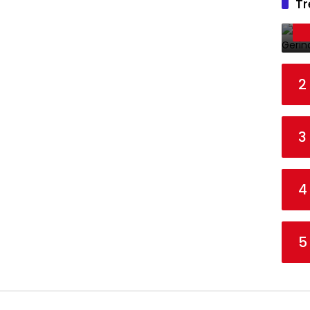
Tr
2
3
4
5