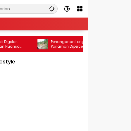
r,
Penanganan Longsor di Padang
nsa
Pariaman Dipercepat, Jalan Darurat Jadi
ayaan
Prioritas
festyle