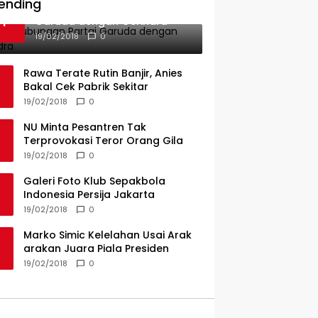
PT KAP Melintas Jalan Umum
ending
Ini Dia Hubungan Partai
1
Garuda dengan Gerindra
19/02/2018
0
Rawa Terate Rutin Banjir, Anies
Bakal Cek Pabrik Sekitar
19/02/2018
0
NU Minta Pesantren Tak
Terprovokasi Teror Orang Gila
19/02/2018
0
Galeri Foto Klub Sepakbola
Indonesia Persija Jakarta
19/02/2018
0
Marko Simic Kelelahan Usai Arak
arakan Juara Piala Presiden
19/02/2018
0