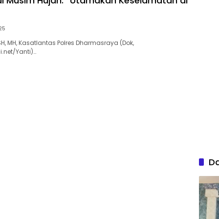
i Musim Hujan: “Utamakan Keselamatan di
25
SH, MH, Kasatlantas Polres Dharmasraya (Dok,
.net/Yanti)…
D