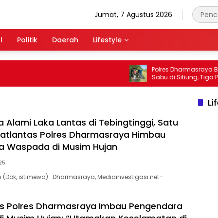
Jumat, 7 Agustus 2026
l
Politik
Daerah
Lifestyle
Polres Dharmasraya Bongka
Sabu di Sitiung, Tiga Pria 
Waktu 40 Menit
Li
 Alami Laka Lantas di Tebingtinggi, Satu
atlantas Polres Dharmasraya Himbau
a Waspada di Musim Hujan
25
i (Dok, istimewa) Dharmasraya, Mediainvestigasi.net–
as Polres Dharmasraya Imbau Pengendara