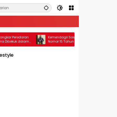
r Peredaran
Kemendagri Sosialisasikan Permendagri
Dibekuk dalam
Nomor 15 Tahun 2026 untuk Percepat
Penyerahan PSU Perumahan kepada
Pemerintah Daerah
festyle