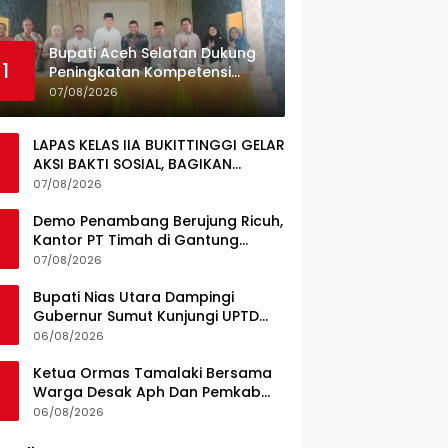
Bupati Aceh Selatan Dukung
1
Peningkatan Kompetensi
Guru, Pemkab Jajaki Kerja
07/08/2026
Sama dengan Pascasarjana
USK
LAPAS KELAS IIA BUKITTINGGI GELAR
AKSI BAKTI SOSIAL, BAGIKAN
SEMBAKO KEPADA MASYARAKAT
07/08/2026
SEKITAR
Demo Penambang Berujung Ricuh,
Kantor PT Timah di Gantung
Terbakar; Tuntutan Tata Niaga
07/08/2026
Timah Jadi Sorotan
Bupati Nias Utara Dampingi
Gubernur Sumut Kunjungi UPTD
Puskesmas Lahewa
06/08/2026
Ketua Ormas Tamalaki Bersama
Warga Desak Aph Dan Pemkab
Konsel Tangkap Pelaku Angkut
06/08/2026
Cangkang Sawit Overload, Truk