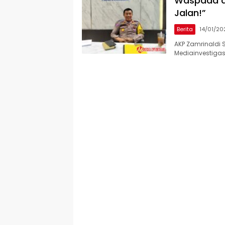
Waspada d
Jalan!”
Berita
14/01/20
AKP Zamrinaldi 
Mediainvestigasi