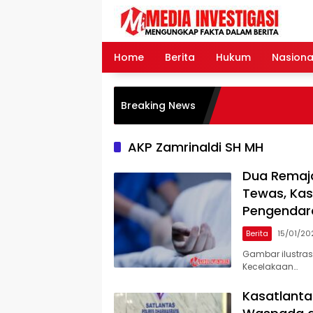
Langsung
ke
konten
Home
Berita
Hukum
Nasiona
Breaking News
AKP Zamrinaldi SH MH
Dua Remaja
Tewas, Kas
Pengendar
Berita
15/01/20
Gambar ilustras
Kecelakaan…
Kasatlant