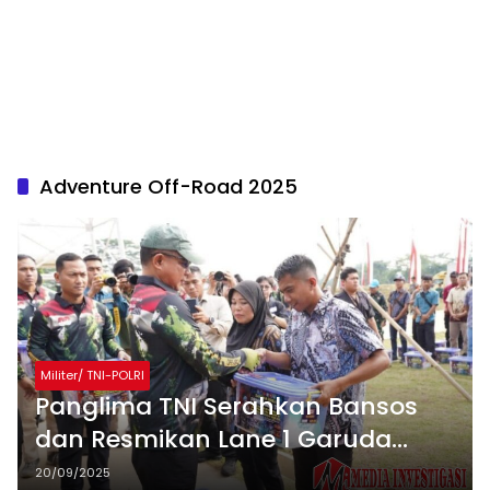
Adventure Off-Road 2025
Militer/ TNI-POLRI
Panglima TNI Serahkan Bansos
dan Resmikan Lane 1 Garuda
Prima di Kejurnas Adventure Off-
20/09/2025