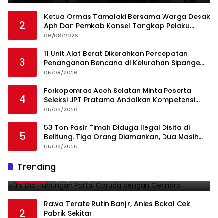
Ketua Ormas Tamalaki Bersama Warga Desak
2
Aph Dan Pemkab Konsel Tangkap Pelaku
Angkut Cangkang Sawit Overload, Truk PT KAP
06/08/2026
Melintas Jalan Umum
11 Unit Alat Berat Dikerahkan Percepatan
3
Penanganan Bencana di Kelurahan Sipange
Kecamatan Tukka
05/08/2026
Forkopemras Aceh Selatan Minta Peserta
4
Seleksi JPT Pratama Andalkan Kompetensi
dan Integritas, Bukan Kedekatan
05/08/2026
53 Ton Pasir Timah Diduga Ilegal Disita di
5
Belitung, Tiga Orang Diamankan, Dua Masih
Diburu
05/08/2026
Ini Dia Hubungan Partai Garuda dengan
Trending
1
Gerindra
19/02/2018
0
Rawa Terate Rutin Banjir, Anies Bakal Cek
2
Pabrik Sekitar