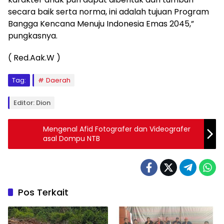
secara baik serta norma, ini adalah tujuan Program
Bangga Kencana Menuju Indonesia Emas 2045,”
pungkasnya.
( Red.Aak.W )
Tag:
Daerah
Editor: Dion
Mengenal Afid Fotografer dan Videografer
asal Dompu NTB
Pos Terkait