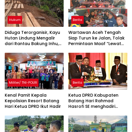
Hukum
Berita
Diduga Terorganisir, Kayu
Wartawan Aceh Tengah
Hutan Lindung Mengalir
Siap Turun ke Jalan, Tolak
dari Rantau Bakung Inhu,
Permintaan Maaf “Lewat
Siapa Bermain?
Rilis” Wakil Bupati
Militer/ TNI-POLRI
Berita
Kenal Pamit Kepala
Ketua DPRD Kabupaten
Kepolisian Resort Batang
Batang Hari Rahmad
Hari ‎Ketua DPRD Ikut Hadir
Hasrofi SE menghadiri
Upacara Peringatan HUT
Bank Jambi