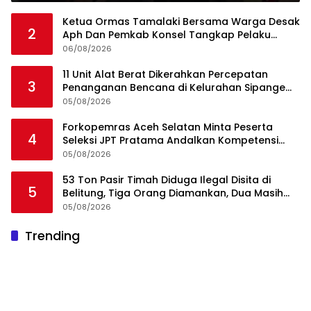
Ketua Ormas Tamalaki Bersama Warga Desak
2
Aph Dan Pemkab Konsel Tangkap Pelaku
Angkut Cangkang Sawit Overload, Truk PT KAP
06/08/2026
Melintas Jalan Umum
11 Unit Alat Berat Dikerahkan Percepatan
3
Penanganan Bencana di Kelurahan Sipange
Kecamatan Tukka
05/08/2026
Forkopemras Aceh Selatan Minta Peserta
4
Seleksi JPT Pratama Andalkan Kompetensi
dan Integritas, Bukan Kedekatan
05/08/2026
53 Ton Pasir Timah Diduga Ilegal Disita di
5
Belitung, Tiga Orang Diamankan, Dua Masih
Diburu
05/08/2026
Trending