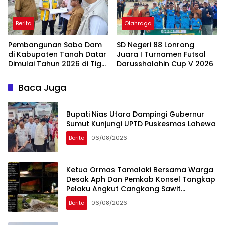
Berita
Olahraga
Pembangunan Sabo Dam
SD Negeri 88 Lonrong
di Kabupaten Tanah Datar
Juara I Turnamen Futsal
Dimulai Tahun 2026 di Tiga
Darusshalahin Cup V 2026
Lokasi
Baca Juga
Bupati Nias Utara Dampingi Gubernur
Sumut Kunjungi UPTD Puskesmas Lahewa
Berita
06/08/2026
Ketua Ormas Tamalaki Bersama Warga
Desak Aph Dan Pemkab Konsel Tangkap
Pelaku Angkut Cangkang Sawit
Overload, Truk PT KAP Melintas Jalan
Berita
06/08/2026
Umum