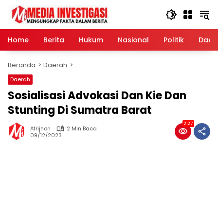
Langsung
ke
konten
Home
Berita
Hukum
Nasional
Politik
Daer
Beranda
Daerah
Daerah
Sosialisasi Advokasi Dan Kie Dan
Stunting Di Sumatra Barat
2127
Atrijhon
2 Min Baca
09/12/2023