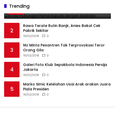
Ini Dia Hubungan Partai Garuda dengan
Trending
1
Gerindra
19/02/2018
0
Rawa Terate Rutin Banjir, Anies Bakal Cek
2
Pabrik Sekitar
19/02/2018
0
NU Minta Pesantren Tak Terprovokasi Teror
3
Orang Gila
19/02/2018
0
Galeri Foto Klub Sepakbola Indonesia Persija
4
Jakarta
19/02/2018
0
Marko Simic Kelelahan Usai Arak arakan Juara
5
Piala Presiden
19/02/2018
0