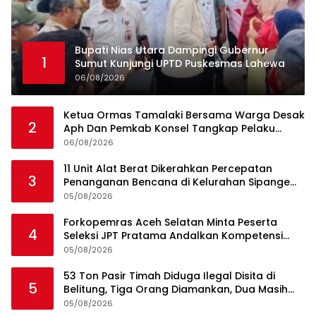
Bupati Nias Utara Dampingi Gubernur
1
Sumut Kunjungi UPTD Puskesmas Lahewa
06/08/2026
Ketua Ormas Tamalaki Bersama Warga Desak
2
Aph Dan Pemkab Konsel Tangkap Pelaku
Angkut Cangkang Sawit Overload, Truk PT KAP
06/08/2026
Melintas Jalan Umum
11 Unit Alat Berat Dikerahkan Percepatan
3
Penanganan Bencana di Kelurahan Sipange
Kecamatan Tukka
05/08/2026
Forkopemras Aceh Selatan Minta Peserta
4
Seleksi JPT Pratama Andalkan Kompetensi
dan Integritas, Bukan Kedekatan
05/08/2026
53 Ton Pasir Timah Diduga Ilegal Disita di
5
Belitung, Tiga Orang Diamankan, Dua Masih
Diburu
05/08/2026