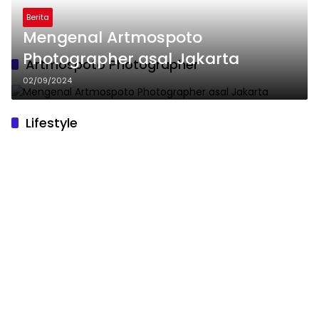
Berita
Mengenal Artmospoto
Photographer asal Jakarta
Artmospoto Photographer
02/09/2024
Lifestyle